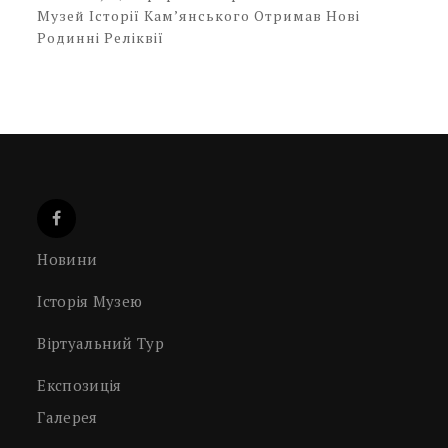
Музей Історії Кам’янського Отримав Нові
Родинні Реліквії
Новини
Історія Музею
Віртуальний Тур
Експозиція
Галерея