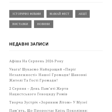
ІСТОРИЧНІ ФІЛЬМИ
МАМАЙ ФЕСТ
АКЦІЇ
ВИСТАВКИ
НОВИНИ
НЕДАВНІ ЗАПИСИ
Афіша На Серпень 2026 Року
Увага! Шукаємо Найкращий «Пиріг
Незалежності» Нашої Громади! Шановні
Жителі Та Гості Громади!
2 Серпня – День Пам’яті Жертв
Нацистського Геноциду Ромів
Творча Зустріч «Зоряним Літом» У Музеї
Пам’ять, Що Проростає Крізь Покоління: