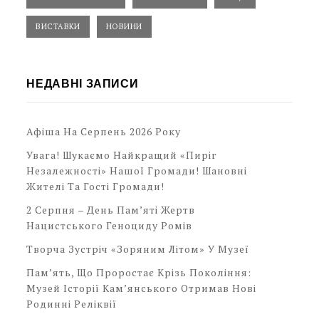
ВИСТАВКИ
НОВИНИ
НЕДАВНІ ЗАПИСИ
Афіша На Серпень 2026 Року
Увага! Шукаємо Найкращий «Пиріг
Незалежності» Нашої Громади! Шановні
Жителі Та Гості Громади!
2 Серпня – День Пам’яті Жертв
Нацистського Геноциду Ромів
Творча Зустріч «Зоряним Літом» У Музеї
Пам’ять, Що Проростає Крізь Покоління:
Музей Історії Кам’янського Отримав Нові
Родинні Реліквії