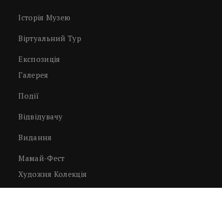
Історія Музею
Віртуальний Тур
Експозиція
Галерея
Події
Відвідувачу
Видання
Мамай-Фест
Художня Колекція
Світлини
Нумізматика, Філателія Тощо