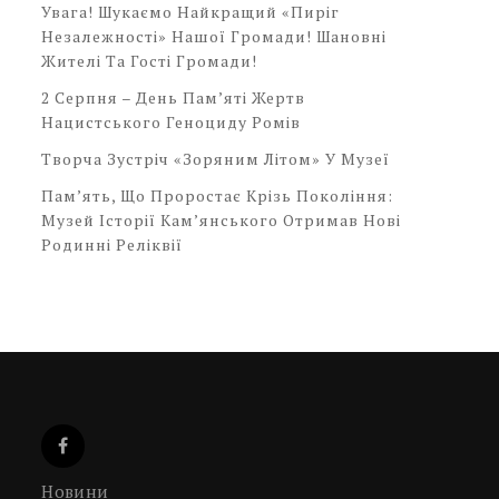
Увага! Шукаємо Найкращий «Пиріг
Незалежності» Нашої Громади! Шановні
Жителі Та Гості Громади!
2 Серпня – День Пам’яті Жертв
Нацистського Геноциду Ромів
Творча Зустріч «Зоряним Літом» У Музеї
Пам’ять, Що Проростає Крізь Покоління:
Музей Історії Кам’янського Отримав Нові
Родинні Реліквії
Новини