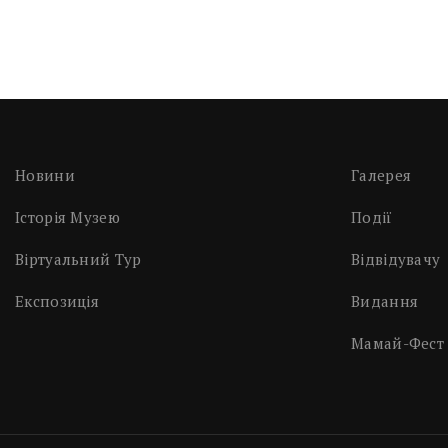
Новини
Галерея
Історія Музею
Події
Віртуальний Тур
Відвідувачу
Експозиція
Видання
Мамай-Фест