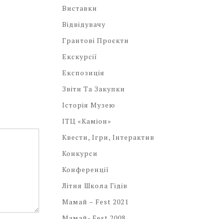
Виставки
Відвідувачу
Грантові Проєкти
Екскурсії
Експозиція
Звіти Та Закупки
Історія Музею
ІТЦ «Каміон»
Квести, Ігри, Інтерактив
Конкурси
Конференції
Літня Школа Гідів
Мамай – Fest 2021
Мамай- Fest 2008