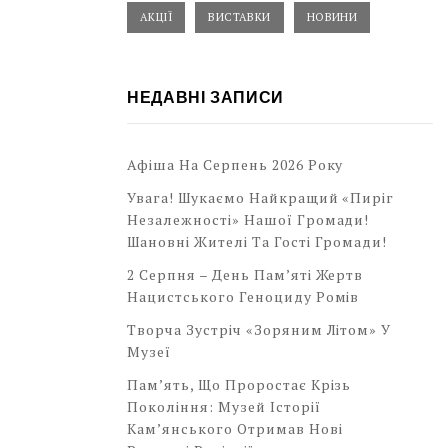
АКЦІЇ
ВИСТАВКИ
НОВИНИ
НЕДАВНІ ЗАПИСИ
Афіша На Серпень 2026 Року
Увага! Шукаємо Найкращий «Пиріг
Незалежності» Нашої Громади!
Шановні Жителі Та Гості Громади!
2 Серпня – День Пам’яті Жертв
Нацистського Геноциду Ромів
Творча Зустріч «Зоряним Літом» У
Музеї
Пам’ять, Що Проростає Крізь
Покоління: Музей Історії
Кам’янського Отримав Нові