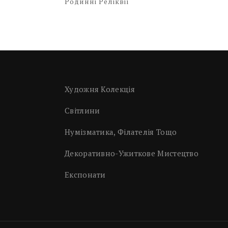
Родинні Реліквії
Художня Колекція
Світлини
Нумізматика, Філателія Тощо
Декоративно-Ужиткове Мистецтво
Експонати