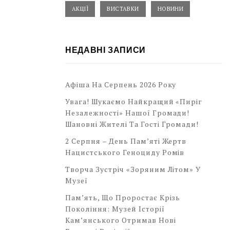
АКЦІЇ
ВИСТАВКИ
НОВИНИ
НЕДАВНІ ЗАПИСИ
Афіша На Серпень 2026 Року
Увага! Шукаємо Найкращий «Пиріг
Незалежності» Нашої Громади!
Шановні Жителі Та Гості Громади!
2 Серпня – День Пам’яті Жертв
Нацистського Геноциду Ромів
Творча Зустріч «Зоряним Літом» У
Музеї
Пам’ять, Що Проростає Крізь
Покоління: Музей Історії
Кам’янського Отримав Нові