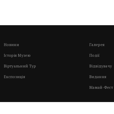
Новини
Галерея
Історія Музею
Події
Віртуальний Тур
Відвідувачу
Експозиція
Видання
Мамай-Фест