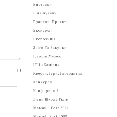
Виставки
Відвідувачу
Грантові Проєкти
Екскурсії
Експозиція
Звіти Та Закупки
Історія Музею
ІТЦ «Каміон»
Квести, Ігри, Інтерактив
Конкурси
Конференції
Літня Школа Гідів
Мамай – Fest 2021
Мамай- Fest 2008