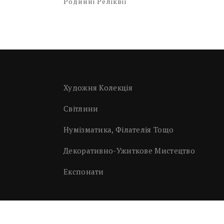
Родинні Реліквії
Художня Колекція
Світлини
Нумізматика, Філателія Тощо
Декоративно-Ужиткове Мистецтво
Експонати