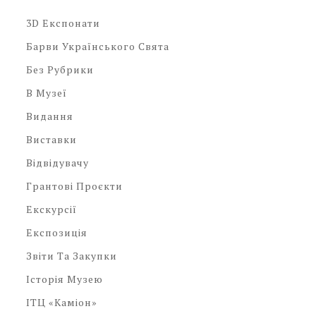
3D Експонати
Барви Українського Свята
Без Рубрики
В Музеї
Видання
Виставки
Відвідувачу
Грантові Проєкти
Екскурсії
Експозиція
Звіти Та Закупки
Історія Музею
ІТЦ «Каміон»