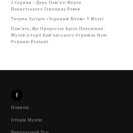
2 Серпня – День Пам’яті Жертв
Нацистського Геноциду Ромів
Творча Зустріч «Зоряним Літом» У Музеї
Пам’ять, Що Проростає Крізь Покоління:
Музей Історії Кам’янського Отримав Нові
Родинні Реліквії
Новини
Історія Музею
Віртуальний Тур