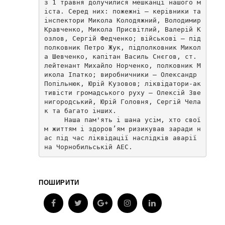
з 1 травня долучилися мешканці нашого м
іста. Серед них: пожежні – керівники та 
інспектори Микола Колодяжний, Володимир 
Кравченко, Микола Присвітлий, Валерій К
озлов, Сергій Федченко; військові – під
полковник Петро Жук, підполковник Микол
а Шевченко, капітан Василь Снєгов, ст. 
лейтенант Михайло Норченко, полковник М
икола Іпатко; виробничники – Олександр 
Попільнюк, Юрій Кузовов; ліквідатори-ак
тивісти громадського руху – Олексій Зве
нигородський, Юрій Головня, Сергій Чела
к та багато інших. 

     Наша пам'ять і шана усім, хто свої
м життям і здоров’ям ризикував заради н
ас під час ліквідації наслідків аварії 
на Чорнобильській АЕС.
ПОШИРИТИ