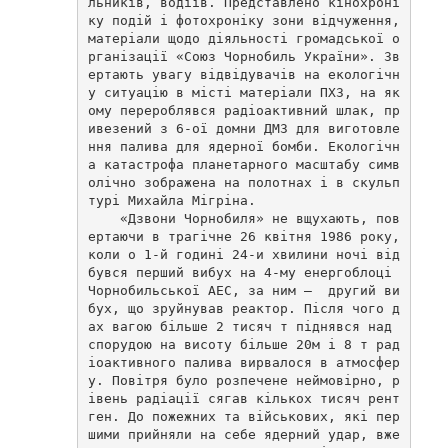
льників, водіїв. Представлено кінохроні
ку подій і фотохроніку зони відчуження, 
матеріали щодо діяльності громадської о
рганізації «Союз Чорнобиль України». Зв
ертають увагу відвідувачів на екологічн
у ситуацію в місті матеріали ПХЗ, на як
ому перероблявся радіоактивний шлак, пр
ивезений з 6-ої домни ДМЗ для виготовле
ння палива для ядерної бомби. Екологічн
а катастрофа планетарного масштабу симв
олічно зображена на полотнах і в скульп
турі Михайла Мігріна.

    «Дзвони Чорнобиля» не вщухають, пов
ертаючи в трагічне 26 квітня 1986 року, 
коли о 1-й годині 24-и хвилини ночі від
бувся перший вибух на 4-му енергоблоці 
Чорнобильської АЕС, за ним –  другий ви
бух, що зруйнував реактор. Після чого д
ах вагою більше 2 тисяч т піднявся над 
спорудою на висоту більше 20м і 8 т рад
іоактивного палива вирвалося в атмосфер
у. Повітря було розпечене неймовірно, р
івень радіації сягав кількох тисяч рент
ген. До пожежних та військових, які пер
шими прийняли на себе ядерний удар, вже  