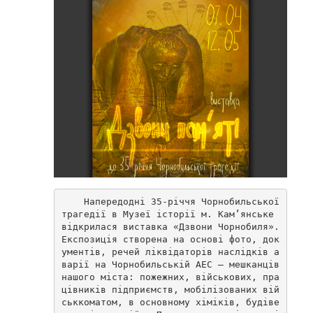
    Напередодні 35-річчя Чорнобильської 
трагедії в Музеї історії м. Кам’янське 
відкрилася виставка «Дзвони Чорнобиля». 
Експозиція створена на основі фото, док
ументів, речей ліквідаторів наслідків а
варії на Чорнобильській АЕС – мешканців 
нашого міста: пожежних, військових, пра
цівників підприємств, мобілізованих вій
ськкоматом, в основному хіміків, будіве