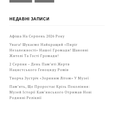
НЕДАВНІ ЗАПИСИ
Афіша На Серпень 2026 Року
Увага! Шукаємо Найкращий «Пиріг
Незалежності» Нашої Громади! Шановні
Жителі Та Гості Громади!
2 Серпня – День Пам’яті Жертв
Нацистського Геноциду Ромів
Творча Зустріч «Зоряним Літом» У Музеї
Пам’ять, Що Проростає Крізь Покоління:
Музей Історії Кам’янського Отримав Нові
Родинні Реліквії