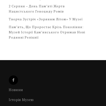
2 Серпня – День Пам’яті Жертв
Нацистського Геноциду Ромів
Творча Зустріч «Зоряним Літом» У Музеї
Пам’ять, Що Проростає Крізь Покоління:
Музей Історії Кам’янського Отримав Нові
Родинні Реліквії
Новини
Історія Музею