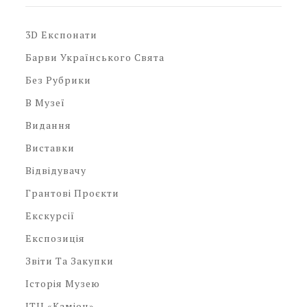
3D Експонати
Барви Українського Свята
Без Рубрики
В Музеї
Видання
Виставки
Відвідувачу
Грантові Проєкти
Екскурсії
Експозиція
Звіти Та Закупки
Історія Музею
ІТЦ «Каміон»