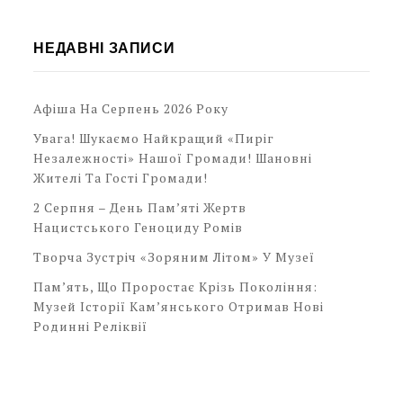
НЕДАВНІ ЗАПИСИ
Афіша На Серпень 2026 Року
Увага! Шукаємо Найкращий «Пиріг
Незалежності» Нашої Громади! Шановні
Жителі Та Гості Громади!
2 Серпня – День Пам’яті Жертв
Нацистського Геноциду Ромів
Творча Зустріч «Зоряним Літом» У Музеї
Пам’ять, Що Проростає Крізь Покоління:
Музей Історії Кам’янського Отримав Нові
Родинні Реліквії