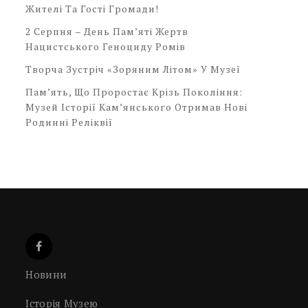
Жителі Та Гості Громади!
2 Серпня – День Пам’яті Жертв
Нацистського Геноциду Ромів
Творча Зустріч «Зоряним Літом» У Музеї
Пам’ять, Що Проростає Крізь Покоління:
Музей Історії Кам’янського Отримав Нові
Родинні Реліквії
Новини
Історія Музею