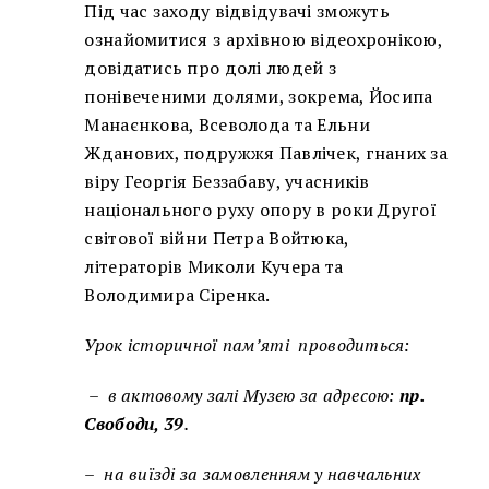
Під час заходу відвідувачі зможуть
ознайомитися з архівною відеохронікою,
довідатись про долі людей з
понівеченими долями, зокрема, Йосипа
Манаєнкова, Всеволода та Ельни
Жданових, подружжя Павлічек, гнаних за
віру Георгія Беззабаву, учасників
національного руху опору в роки Другої
світової війни Петра Войтюка,
літераторів Миколи Кучера та
Володимира Сіренка.
Урок історичної пам
’
яті проводиться:
– в актовому залі Музею за адресою:
пр.
Свободи, 39
.
– на виїзді за замовленням у навчальних