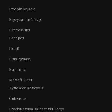
Історія Музею
Віртуальний Тур
Експозиція
Галерея
Події
Відвідувачу
Видання
Мамай-Фест
Художня Колекція
Світлини
Нумізматика, Філателія Тощо