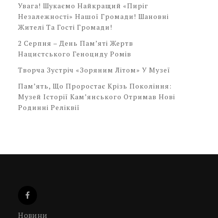
Увага! Шукаємо Найкращий «Пиріг
Незалежності» Нашої Громади! Шановні
Жителі Та Гості Громади!
2 Серпня – День Пам’яті Жертв
Нацистського Геноциду Ромів
Творча Зустріч «Зоряним Літом» У Музеї
Пам’ять, Що Проростає Крізь Покоління:
Музей Історії Кам’янського Отримав Нові
Родинні Реліквії
Новини