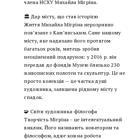
члена НСХУ Михайла Мігріна.
🏛 Дар місту, що став історією
Життя Михайла Мігріна нерозривно
пов’язане з Кам’янським. Саме нашому
місту, яке надихало його протягом
багатьох років, митець зробив
неоціненний подарунок: у 2016 р. він
передав до фондів Музею близько 230
живописних полотен та скульптур. Це не
просто колекція — це частка душі
художника, залишена рідному місту у
спадок.
🧩 Світи художника-філософа
Творчість Мігріна – це інтелектуальний
виклик. Його називають новатором та
філософом, адже кожна робота