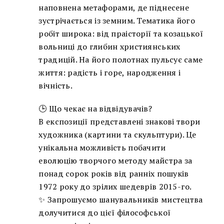
наповнена метафорами, де піднесене
зустрічається із земним. Тематика його
робіт широка: від праісторії та козацької
вольниці до глибин християнських
традицій. На його полотнах пульсує саме
життя: радість і горе, народження і
вічність.
🕒 Що чекає на відвідувачів?
В експозиції представлені знакові твори
художника (картини та скульптури). Це
унікальна можливість побачити
еволюцію творчого методу майстра за
понад сорок років від ранніх пошуків
1972 року до зрілих шедеврів 2015-го.
✨ Запрошуємо шанувальників мистецтва
долучитися до цієї філософської