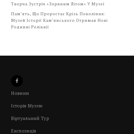
Творча Зустріч «Зоряним Літом» У Музеї
Пам’ять, Що Проростає Крізь Покоління:
Музей Історії Кам’янського Отримав Нові
Родинні Реліквії
Новини
Історія Музею
Віртуальний Тур
Експозиція