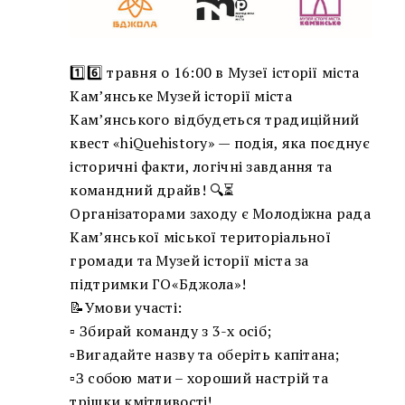
1️⃣6️⃣ травня о 16:00 в Музеї історії міста
Кам’янське Музей історії міста
Кам’янського відбудеться традиційний
квест «hiQuehistory» — подія, яка поєднує
історичні факти, логічні завдання та
командний драйв! 🔍⏳
Організаторами заходу є Молодіжна рада
Кам’янської міської територіальної
громади та Музей історії міста за
підтримки ГО«Бджола»!
📝Умови участі:
▫️ Збирай команду з 3-х осіб;
▫️Вигадайте назву та оберіть капітана;
▫️З собою мати – хороший настрій та
трішки кмітливості!