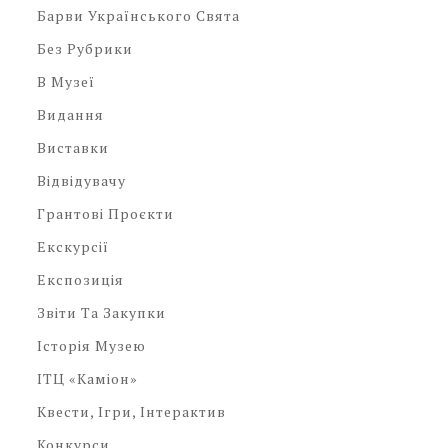
Барви Українського Свята
Без Рубрики
В Музеї
Видання
Виставки
Відвідувачу
Грантові Проєкти
Екскурсії
Експозиція
Звіти Та Закупки
Історія Музею
ІТЦ «Каміон»
Квести, Ігри, Інтерактив
Конкурси