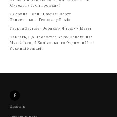
Жителі Та Гості Громади!
2 Серпня – День Пам’яті Жертв
Нацистського Геноциду Ромів
Творча Зустріч «Зоряним Літом» У Музеї
Пам’ять, Що Проростає Крізь Покоління:
Музей Історії Кам’янського Отримав Нові
Родинні Реліквії
Новини
Історія Музею