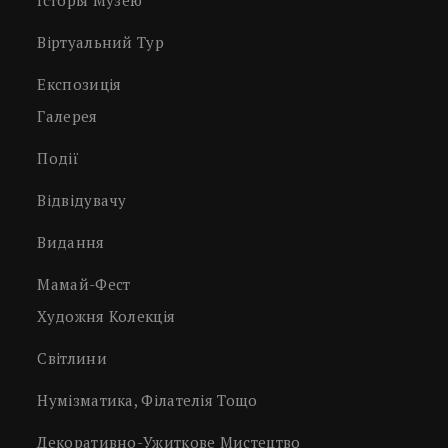
Віртуальний Тур
Експозиція
Галерея
Події
Відвідувачу
Видання
Мамай-Фест
Художня Колекція
Світлини
Нумізматика, Філателія Тощо
Декоративно-Ужиткове Мистецтво