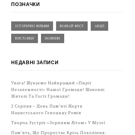
ПОЗНАЧКИ
ІСТОРИЧНІ ФІЛЬМИ
МАМАЙ ФЕСТ
АКЦІЇ
ВИСТАВКИ
НОВИНИ
НЕДАВНІ ЗАПИСИ
Увага! Шукаємо Найкращий «Пиріг
Незалежності» Нашої Громади! Шановні
Жителі Та Гості Громади!
2 Серпня – День Пам’яті Жертв
Нацистського Геноциду Ромів
Творча Зустріч «Зоряним Літом» У Музеї
Пам’ять, Що Проростає Крізь Покоління: