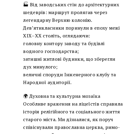
🏭 Від заводських стін до архітектурних
шедеврів: маршрут пролягав через
легендарну Верхню колонію.
Дев’ятикласники поринули в епоху межі
ХІХ–ХХ століть, оглядаючи:
головну контору заводу та будівлі
водного господарства;
затишні житлові будинки, що зберегли
дух минулого;
величні споруди Інженерного клубу та
Народної аудиторії.
🌍 Духовна та культурна мозаїка
Особливе враження на ліцеїстів справила
історія релігійного та соціального життя
старого міста. Ми дізналися, як поруч
співіснували православна церква, римо-