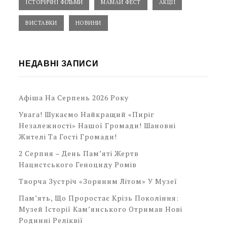
ІСТОРИЧНІ ФІЛЬМИ
МАМАЙ ФЕСТ
АКЦІЇ
ВИСТАВКИ
НОВИНИ
НЕДАВНІ ЗАПИСИ
Афіша На Серпень 2026 Року
Увага! Шукаємо Найкращий «Пиріг
Незалежності» Нашої Громади! Шановні
Жителі Та Гості Громади!
2 Серпня – День Пам’яті Жертв
Нацистського Геноциду Ромів
Творча Зустріч «Зоряним Літом» У Музеї
Пам’ять, Що Проростає Крізь Покоління:
Музей Історії Кам’янського Отримав Нові
Родинні Реліквії