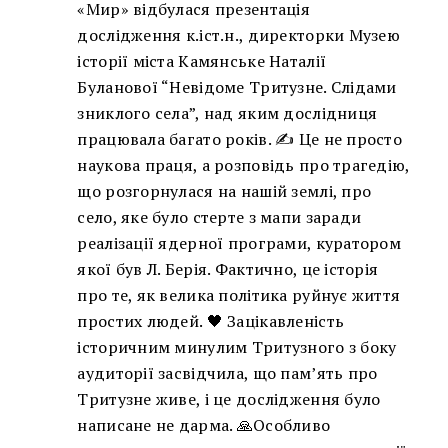
«Мир» відбулася презентація
дослідження к.іст.н., директорки Музею
історії міста Камянське Наталії
Буланової “Невідоме Тритузне. Слідами
зниклого села”, над яким дослідниця
працювала багато років. ✍️ Це не просто
наукова праця, а розповідь про трагедію,
що розгорнулася на нашій землі, про
село, яке було стерте з мапи заради
реалізації ядерної програми, куратором
якої був Л. Берія. Фактично, це історія
про те, як велика політика руйнує життя
простих людей. 🖤 Зацікавленість
історичним минулим Тритузного з боку
аудиторії засвідчила, що пам’ять про
Тритузне живе, і це дослідження було
написане не дарма. 🙏Особливо