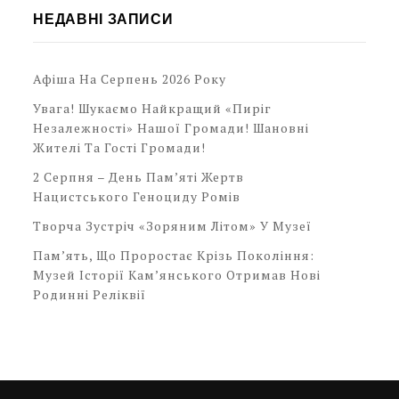
НЕДАВНІ ЗАПИСИ
Афіша На Серпень 2026 Року
Увага! Шукаємо Найкращий «Пиріг
Незалежності» Нашої Громади! Шановні
Жителі Та Гості Громади!
2 Серпня – День Пам’яті Жертв
Нацистського Геноциду Ромів
Творча Зустріч «Зоряним Літом» У Музеї
Пам’ять, Що Проростає Крізь Покоління:
Музей Історії Кам’янського Отримав Нові
Родинні Реліквії