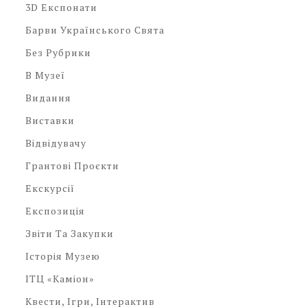
3D Експонати
Барви Українського Свята
Без Рубрики
В Музеї
Видання
Виставки
Відвідувачу
Грантові Проєкти
Екскурсії
Експозиція
Звіти Та Закупки
Історія Музею
ІТЦ «Каміон»
Квести, Ігри, Інтерактив