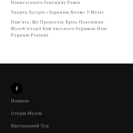
Нацистського Геноциду Ромів
Творча Зустріч «Зоряним Літом» У Музеї
Пам’ять, Що Проростає Крізь Покоління:
Музей Історії Кам’янського Отримав Нові
Родинні Реліквії
Новини
Історія Музею
Віртуальний Тур