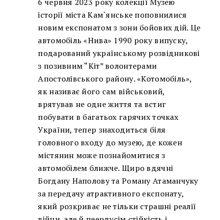
6 червня 2023 року колекції Музею
історії міста Кам`янське поповнилися
новим експонатом з зони бойових дій. Це
автомобіль «Нива» 1990 року випуску,
подарований українському розвідникові
з позивним “Кіт” волонтерами
Апостолівського району. «Котомобіль»,
як називає його сам військовий,
врятував не одне життя та встиг
побувати в багатьох гарячих точках
України, тепер знаходиться біля
головного входу до музею, де кожен
містянин може познайомитися з
автомобілем ближче. Щиро вдячні
Богдану Наполову та Роману Атаманчуку
за передачу атрактивного експонату,
який розкриває не тільки страшні реалії
війни, але й пеердусім стійкість і