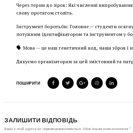
Через терни до зірок: Які численні випробуванн
слову протягом століть.
Інструмент боротьби: Головне — студенти осягну
потужним ідентифікатором та інструментом у бор
🗣️ Мова — це наш генетичний код, наша зброя і 
Дякуємо організаторам за цей змістовний та пат
ПОШИРИТИ
ЗАЛИШИТИ ВІДПОВІДЬ
Ваша e-mail адреса не оприлюднюватиметься.
Обов’язкові поля позначені
*