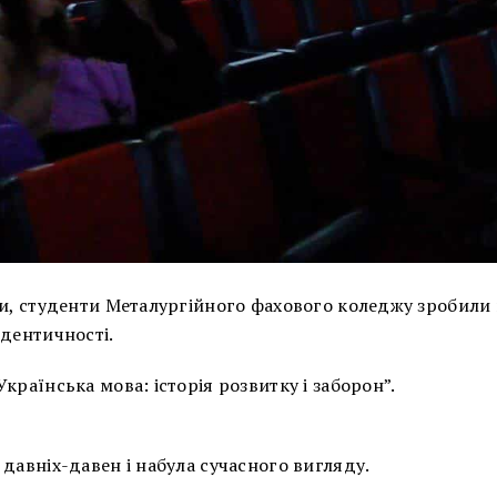
ови, студенти Металургійного фахового коледжу зробил
ідентичності.
країнська мова: історія розвитку і заборон”.
давніх-давен і набула сучасного вигляду.