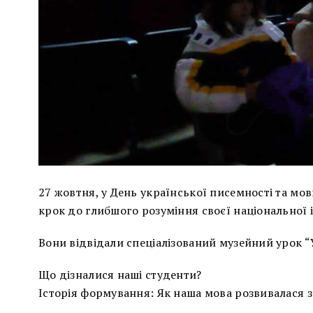
27 жовтня, у День української писемності та м
крок до глибшого розуміння своєї національної 
Вони відвідали спеціалізований музейний урок “У
Що дізналися наші студенти?
Історія формування: Як наша мова розвивалася з 