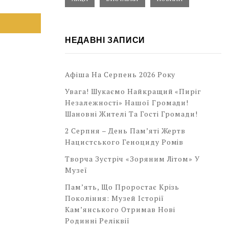
НЕДАВНІ ЗАПИСИ
Афіша На Серпень 2026 Року
Увага! Шукаємо Найкращий «Пиріг
Незалежності» Нашої Громади!
Шановні Жителі Та Гості Громади!
2 Серпня – День Пам’яті Жертв
Нацистського Геноциду Ромів
Творча Зустріч «Зоряним Літом» У
Музеї
Пам’ять, Що Проростає Крізь
Покоління: Музей Історії
Кам’янського Отримав Нові
Родинні Реліквії