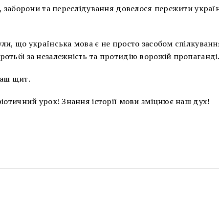
я, заборони та переслідування довелося пережити укра
ли, що українська мова є не просто засобом спілкування
отьбі за незалежність та протидію ворожій пропаганді
наш щит.
ріотичний урок! Знання історії мови зміцнює наш дух!