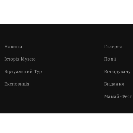
Новини
Галерея
Історія Музею
Події
Віртуальний Тур
Відвідувачу
Експозиція
Видання
Мамай-Фест