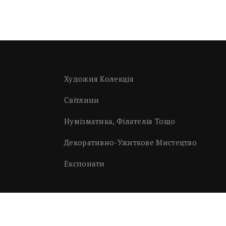
Художня Колекція
Світлини
Нумізматика, Філателія Тощо
Декоративно-Ужиткове Мистецтво
Експонати