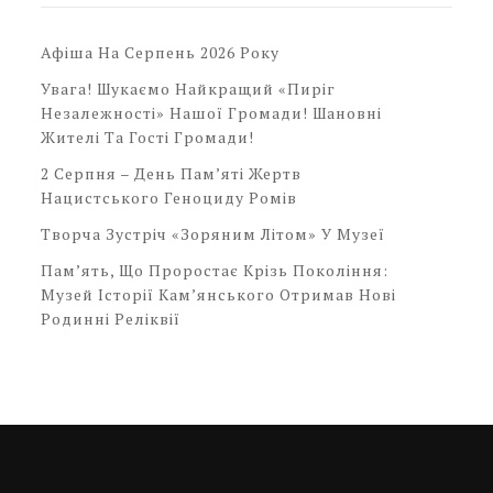
Афіша На Серпень 2026 Року
Увага! Шукаємо Найкращий «Пиріг
Незалежності» Нашої Громади! Шановні
Жителі Та Гості Громади!
2 Серпня – День Пам’яті Жертв
Нацистського Геноциду Ромів
Творча Зустріч «Зоряним Літом» У Музеї
Пам’ять, Що Проростає Крізь Покоління:
Музей Історії Кам’янського Отримав Нові
Родинні Реліквії