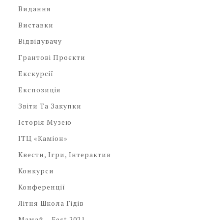
Видання
Виставки
Відвідувачу
Грантові Проєкти
Екскурсії
Експозиція
Звіти Та Закупки
Історія Музею
ІТЦ «Каміон»
Квести, Ігри, Інтерактив
Конкурси
Конференції
Літня Школа Гідів
Мамай – Fest 2021