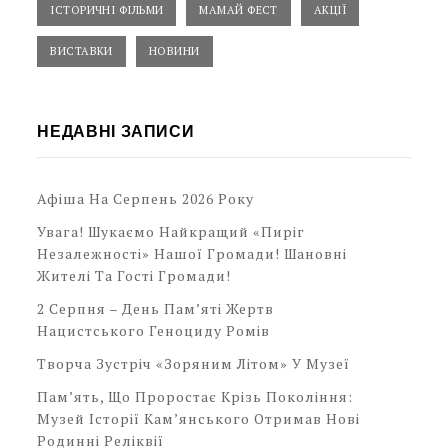
ІСТОРИЧНІ ФІЛЬМИ
МАМАЙ ФЕСТ
АКЦІЇ
ВИСТАВКИ
НОВИНИ
НЕДАВНІ ЗАПИСИ
Афіша На Серпень 2026 Року
Увага! Шукаємо Найкращий «Пиріг
Незалежності» Нашої Громади! Шановні
Жителі Та Гості Громади!
2 Серпня – День Пам’яті Жертв
Нацистського Геноциду Ромів
Творча Зустріч «Зоряним Літом» У Музеї
Пам’ять, Що Проростає Крізь Покоління:
Музей Історії Кам’янського Отримав Нові
Родинні Реліквії