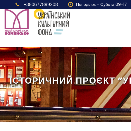
Понеділок - Cубота 09-17
+380677899208
ІСТОРИЧНИЙ ПРОЄКТ “УК