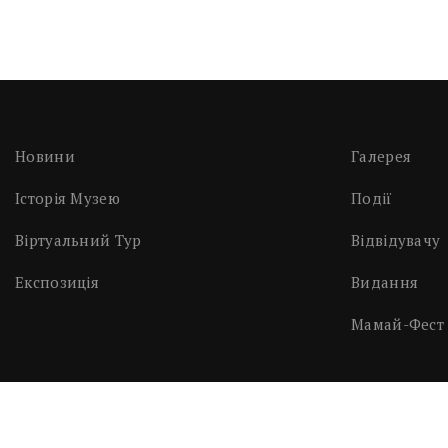
Новини
Галерея
Історія Музею
Події
Віртуальний Тур
Відвідувачу
Експозиція
Видання
Мамай-Фест