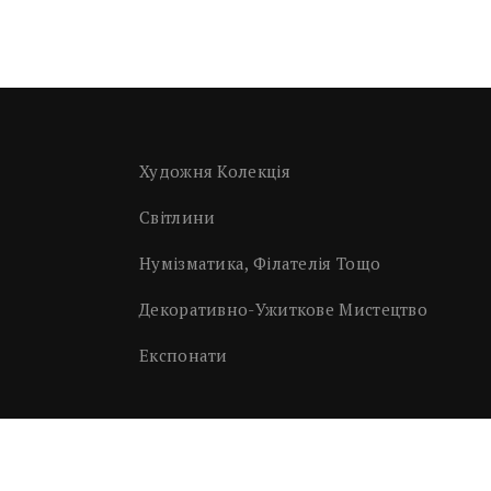
Художня Колекція
Світлини
Нумізматика, Філателія Тощо
Декоративно-Ужиткове Мистецтво
Експонати