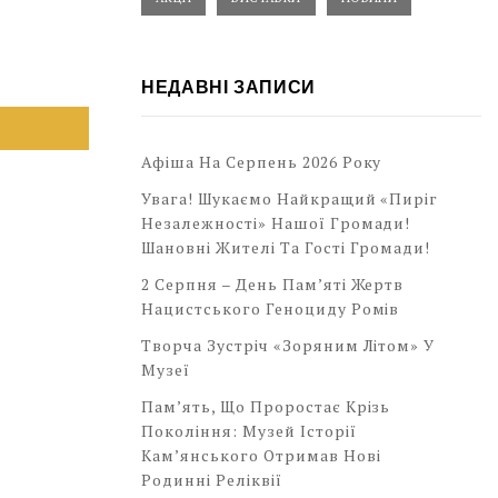
НЕДАВНІ ЗАПИСИ
Афіша На Серпень 2026 Року
Увага! Шукаємо Найкращий «Пиріг
Незалежності» Нашої Громади!
Шановні Жителі Та Гості Громади!
2 Серпня – День Пам’яті Жертв
Нацистського Геноциду Ромів
Творча Зустріч «Зоряним Літом» У
Музеї
Пам’ять, Що Проростає Крізь
Покоління: Музей Історії
Кам’янського Отримав Нові
Родинні Реліквії