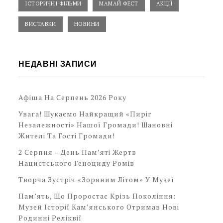
ІСТОРИЧНІ ФІЛЬМИ
МАМАЙ ФЕСТ
АКЦІЇ
ВИСТАВКИ
НОВИНИ
НЕДАВНІ ЗАПИСИ
Афіша На Серпень 2026 Року
Увага! Шукаємо Найкращий «Пиріг
Незалежності» Нашої Громади! Шановні
Жителі Та Гості Громади!
2 Серпня – День Пам’яті Жертв
Нацистського Геноциду Ромів
Творча Зустріч «Зоряним Літом» У Музеї
Пам’ять, Що Проростає Крізь Покоління:
Музей Історії Кам’янського Отримав Нові
Родинні Реліквії