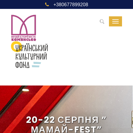
+380677899208
Toggle
navigat
20-22 СЕРПНЯ ”
МАМАЙ-FEST”