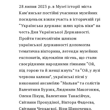
28 липня 2023 р. в Музеї історії міста
Кам’янське постійні учасники музейних
посиденьок взяли участь в історичній грі
“Українська держава: шлях крізь віки” на
честь Дня Української Державності.
Пройти тисячолітнім шляхом
української державності допомогла
тематична вікторина, легенди музейних
експонатів, відеокліпи пісень, що стали
своєрідними народними гімнами “Ой,
під горою та й женці жнуть” та “Ой ,у лузі
червона калина”, українські пісні у
виконанні ансамблю “Мальви” та солістів
Валентини Бурзяк, Людмили Макогонюк,
Олени Пікуш, Валентини Танасійчук,
Світлани Прокудіної, Віктора Фадеєва,
Світлани Черкаєвої, Віри Широченко,