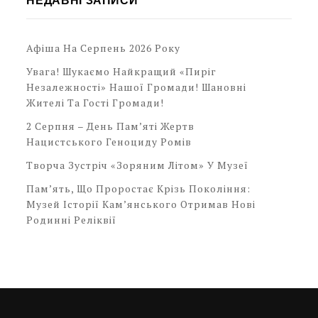
НЕДАВНІ ЗАПИСИ
Афіша На Серпень 2026 Року
Увага! Шукаємо Найкращий «Пиріг
Незалежності» Нашої Громади! Шановні
Жителі Та Гості Громади!
2 Серпня – День Пам’яті Жертв
Нацистського Геноциду Ромів
Творча Зустріч «Зоряним Літом» У Музеї
Пам’ять, Що Проростає Крізь Покоління:
Музей Історії Кам’янського Отримав Нові
Родинні Реліквії